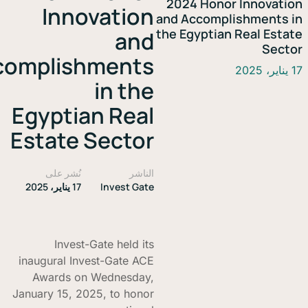
2024 Honor Innov
Innovation
and Accomplishmen
the Egyptian Real E
and
S
Accomplishments
in the
Egyptian Real
Estate Sector
الناشر
نُشر على
Invest Gate
17 يناير، 2025
Invest-Gate held its
inaugural Invest-Gate ACE
Awards on Wednesday,
January 15, 2025, to honor