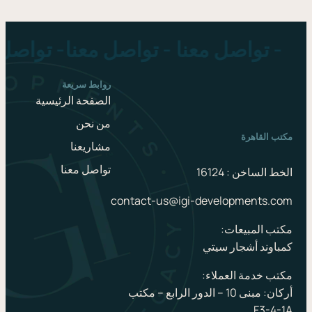
تواصل معنا - تواصل معنا -
روابط سريعة
الصفحة الرئيسية
من نحن
 القاهرة
مشاريعنا
تواصل معنا
الساخن : 16124
contact-us@igi-developments.
 المبيعات:
وند أشجار سيتي
 خدمة العملاء:
أركان: مبنى 10 – الدور الرابع – مكتب
F3-4